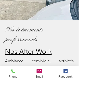
Nos événements
professionnels
Nos After Work
Ambiance conviviale, activités
ludiques, et moments de détente
entre collègues.
Phone
Email
Facebook
Séminaires &
Workshop
Organisez votre séminaire au Moulin