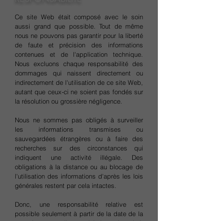
Ce site Web était composé avec le soin
aussi grand que possible. Tout de même
nous ne pouvons pas garantir pour la liberté
de faute et précision des informations
contenues et de l'application technique.
Nous excluons chaque responsabilité des
dommages qui naissent directement ou
indirectement de l'utilisation de ce site Web,
autant que ceux-ci ne soient pas fondés sur
la résolution ou grossière négligence.
Nous ne sommes pas obligés à surveiller
les informations transmises ou
sauvegardées étrangères ou à faire des
recherches sur des circonstances qui
indiquent une activité illégale. Des
obligations à la distance ou au blocage de
l'utilisation des informations d'après les lois
générales restent par cela intactes.
Donc, une responsabilité relative est
possible seulement à partir de la date de la