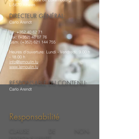
L-5670 Altwies
DIRECTEUR GÉNÉRAL:
Carlo Arendt
Tél: +352 40 62 71
Fax: (+352) 48 07 76
Gsm: (+352) 621 144 755
Heures d'ouverture: Lundi - Vendredi: 9.00 h
- 18.00 h
info@lemoulin.lu
www.lemoulin.lu
RESPONSABLE DU CONTENU:
Carlo Arendt
Responsabilité
CLAUSE DE NON-
RESPONSABILITÉ