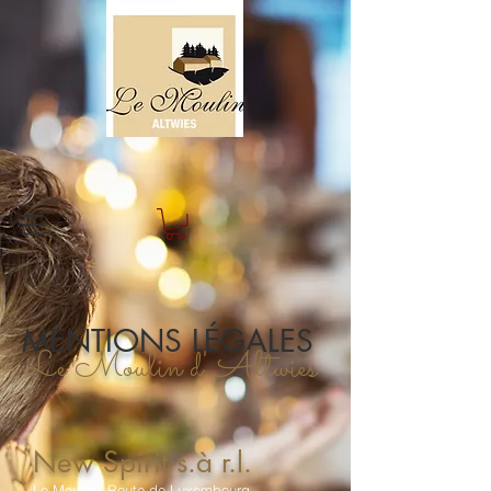
MENTIONS LÉGALES
Le Moulin d' Altwies
New Spirit s.à r.l.
Le Moulin - Route de Luxembourg