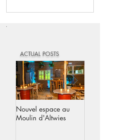
Rédigez un commentaire...
ACTUAL POSTS
Nouvel espace au
Mariage au Mouli
Moulin d'Altwies
d'Altwies - Avril 