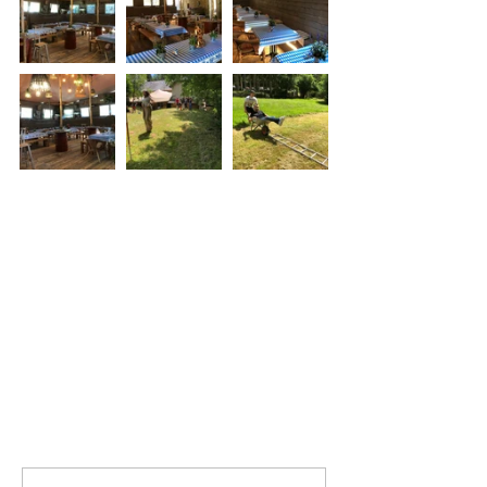
Mots-clés :
altwies
le moulin
le moulin d'altwies
new spirit
teambuilding
événement
Juin 2019
oktoberfest
LE MOULIN D'ALTWIES
Commentaires