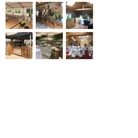
Mots-clés :
altwies
luxembourg
le moulin
le moulin d'altwies
2019
wedding
MARIAGE
Commentaires