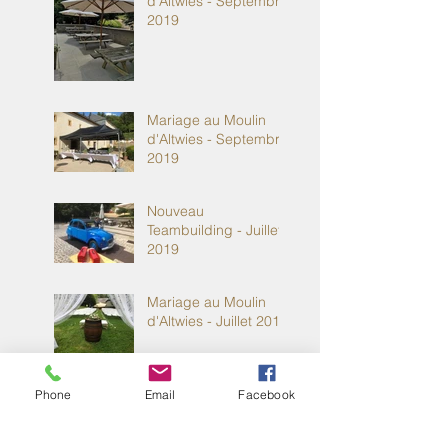
d'Altwies - Septembre
2019
Mariage au Moulin
d'Altwies - Septembre
2019
Nouveau
Teambuilding - Juillet
2019
Mariage au Moulin
d'Altwies - Juillet 2019
Mariage au Moulin
Phone
Email
Facebook
d'Altwies - Juillet 2019