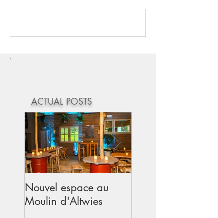
Rédigez un commentaire...
ACTUAL POSTS
Nouvel espace au
Mariage au Mouli
Moulin d'Altwies
d'Altwies - Avril 