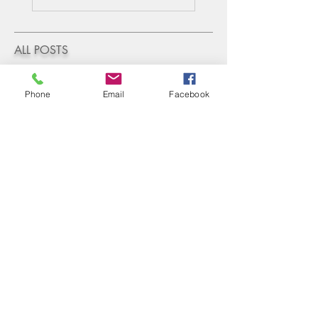
ALL POSTS
Phone
Email
Facebook
Soirée clients au Moulin
d'Altwies - Novembre 2019
Mariage au Moulin d'Altwies -
Septembre 2019
Mariage au Moulin d'Altwies -
Septembre 2019