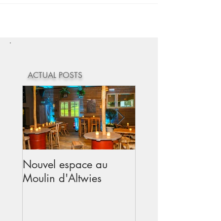
ACTUAL POSTS
Nouvel espace au
Mariage au Moul
Moulin d'Altwies
d'Altwies - Avril