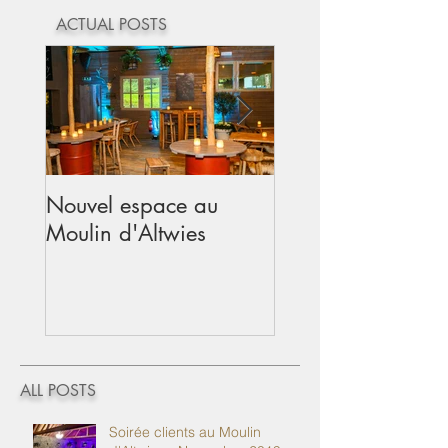
ACTUAL POSTS
Nouvel espace au
Mariage au Moul
Moulin d'Altwies
d'Altwies - Avril
ALL POSTS